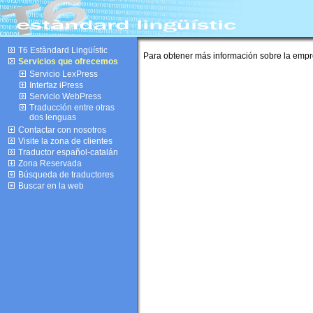
T6 Estàndard Lingüístic
Para obtener más información sobre la empre
Servicios que ofrecemos
Servicio LexPress
Interfaz iPress
Servicio WebPress
Traducción entre otras
dos lenguas
Contactar con nosotros
Visite la zona de clientes
Traductor español-catalán
Zona Reservada
Búsqueda de traductores
Buscar en la web