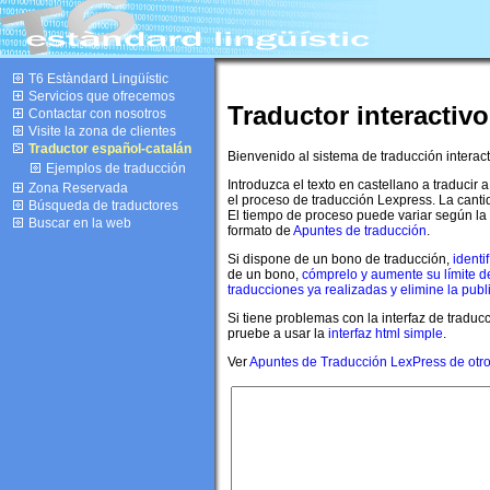
T6 Estàndard Lingüístic
Servicios que ofrecemos
Traductor interactiv
Contactar con nosotros
Visite la zona de clientes
Traductor español-catalán
Bienvenido al sistema de traducción interac
Ejemplos de traducción
Introduzca el texto en castellano a traducir 
Zona Reservada
el proceso de traducción Lexpress. La cantid
Búsqueda de traductores
El tiempo de proceso puede variar según la 
Buscar en la web
formato de
Apuntes de traducción
.
Si dispone de un bono de traducción,
identi
de un bono,
cómprelo y aumente su límite d
traducciones ya realizadas y elimine la publ
Si tiene problemas con la interfaz de tradu
pruebe a usar la
interfaz html simple
.
Ver
Apuntes de Traducción LexPress de otro