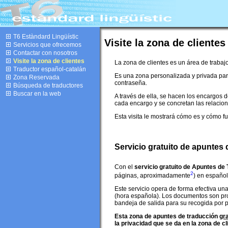
T6 Estàndard Lingüístic
Visite la zona de clientes
Servicios que ofrecemos
Contactar con nosotros
Visite la zona de clientes
La zona de clientes es un área de trabajo
Traductor español-catalán
Es una zona personalizada y privada par
Zona Reservada
contraseña.
Búsqueda de traductores
Buscar en la web
A través de ella, se hacen los encargos 
cada encargo y se concretan las relacion
Esta visita le mostrará cómo es y cómo fu
Servicio gratuito de apuntes
Con el
servicio gratuito de Apuntes de
2
páginas, aproximadamente
) en español
Este servicio opera de forma efectiva una
(hora española). Los documentos son pro
bandeja de salida para su recogida por pa
Esta zona de apuntes de traducción
gra
la privacidad que se da en la zona de cl