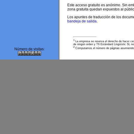
Este acceso gratuito es anónimo. Sin em
zona gratuita quedan expuestos al públic
Los apuntes de traducción de los documen
bandeja de salida
.
1
La empresa se reserva el derecho de hacer cesac
de ningún orden y T6 Estàndard Lingüístic SL no
2
Computamos el número de páginas asumiendo qu
Número de visitas: