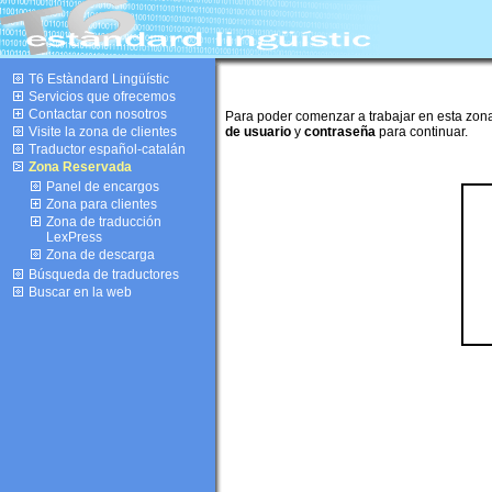
T6 Estàndard Lingüístic
Servicios que ofrecemos
Contactar con nosotros
Para poder comenzar a trabajar en esta zon
Visite la zona de clientes
de usuario
y
contraseña
para continuar.
Traductor español-catalán
Zona Reservada
Panel de encargos
Zona para clientes
Zona de traducción
LexPress
Zona de descarga
Búsqueda de traductores
Buscar en la web