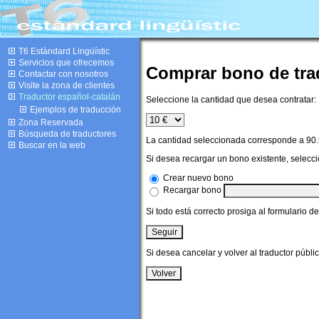
T6 Estàndard Lingüístic
Servicios que ofrecemos
Comprar bono de tra
Contactar con nosotros
Visite la zona de clientes
Traductor español-catalán
Seleccione la cantidad que desea contratar:
Ejemplos de traducción
Zona Reservada
Búsqueda de traductores
La cantidad seleccionada corresponde a
90
Buscar en la web
Si desea recargar un bono existente, selecci
Crear nuevo bono
Recargar bono
Si todo está correcto prosiga al formulario d
Si desea cancelar y volver al traductor públi